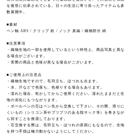
を後世に伝承されている。日々の生活に寄り添ったアイテムも多
数展開中。
■素材
ペン軸 ABS / クリップ 鉄 / ノック 真鍮 / 織物部分 綿
■注意事項
・織物生地の一部を使用しているという特性上、商品写真と異な
る場合がございます。
・実際の商品と色味が異なる場合がございます。
■ご使用上の注意点
・織物生地ですので、毛羽立ち、ほつれも出ます。
・水、汗などで色落ち、色移りする場合もあります。
・濡れた場合、乾かしてからご使用ください。濡れたままだと生
地の劣化にもつながります。
・ボールペンの芯はペン先から交換して下さい。その際、滑りに
くいもの（シリコン系やブツブツのある指サック等）を巻きなが
ら回すことを推奨しております。
・芯交換する際は、毛羽立ち・ほつれの原因にもなるので、生地
を持つ手指は極力動かないようにしてください。