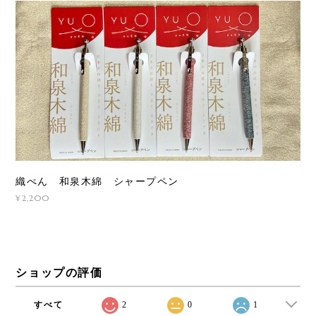
織ぺん 和泉木綿 シャープペン
¥2,200
ショップの評価
すべて
2
0
1