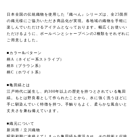
日本全国の伝統織物を使用した『織ぺん』シリーズは、全25箇所
の織元様にご協力いただき商品化が実現。各地域の織物を手軽に
楽しんでいただけるアイテムとなっております。幅広くお使いい
ただけるように、ボールペンとシャープペンの2種類をそれぞれに
ご用意しました。
■カラー&パターン
柄A（ネイビー系ストライプ）
柄B（ブラウン系）
柄C（ホワイト系）
■亀田縞とは
江戸時代に誕生し、約300年以上の歴史を持つとされている亀田
縞。もとは野良着として作られたことから、水に強く洗うほどに
手に馴染んでいく特徴を持つ。手触りもよく、柔らかな風合いと
丈夫さを兼ね備えています。
■織元について
新潟県 / 立川織物
昭和初期に途絶えてしまった亀田縞を復活させ、その技術と伝統