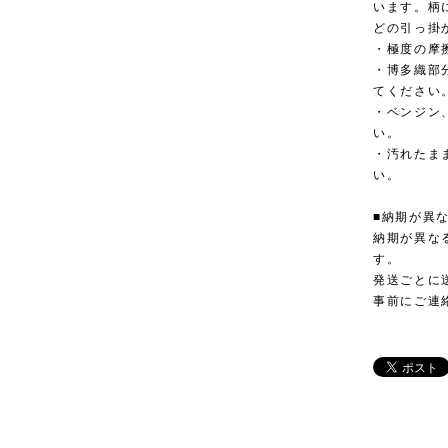
います。柄
どの引っ掛
・極度の摩
・博多織部
てください
・ベンジン
い。
・汚れたま
い。
■納期が異
納期が異な
す。
発送ごとに
事前にご連