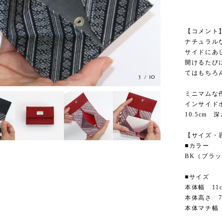
【コメント
ナチュラル
サイドにあ
開けるたび
てはもちろ
3
/
10
ミニマムな
インサイド
10.5cm 深
【サイズ・
■カラー
BK（ブラッ
■サイズ
本体幅 11
本体高さ 7.
本体マチ幅 