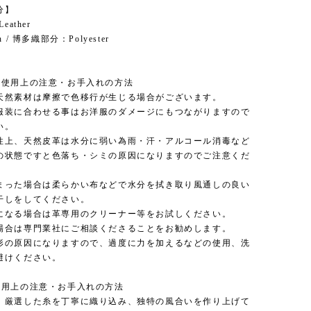
分】
eather
 / 博多織部分：Polyester
】
の使用上の注意・お手入れの方法
天然素材は摩擦で色移行が生じる場合がございます。
服装に合わせる事はお洋服のダメージにもつながりますので
い。
性上、天然皮革は水分に弱い為雨・汗・アルコール消毒など
の状態ですと色落ち・シミの原因になりますのでご注意くだ
まった場合は柔らかい布などで水分を拭き取り風通しの良い
干しをしてください。
になる場合は革専用のクリーナー等をお試しください。
場合は専門業社にご相談くださることをお勧めします。
形の原因になりますので、過度に力を加えるなどの使用、洗
避けください。
使用上の注意・お手入れの方法
、厳選した糸を丁寧に織り込み、独特の風合いを作り上げて