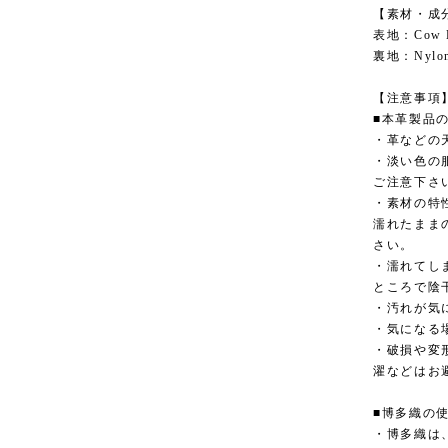
【素材・成
表地：Cow L
裏地：Nylon
【注意事項
■本革製品
・革などの
・淡い色の
ご注意下さ
・素材の特
濡れたまま
さい。
・濡れてし
ところで陰
・汚れが気
・気になる
・破損や変
濯などはお
■博多織の
・博多織は