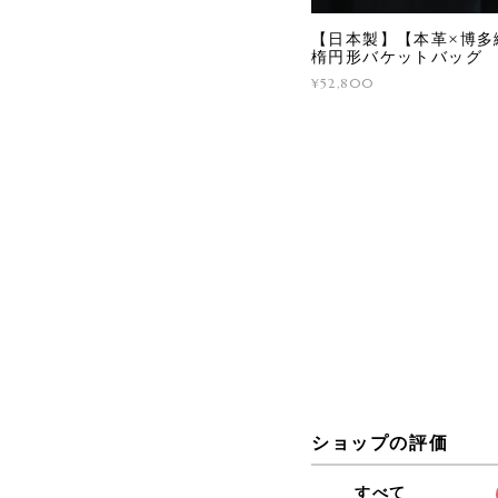
【日本製】【本革×博多織
楕円形バケットバッグ
¥52,800
ショップの評価
すべて