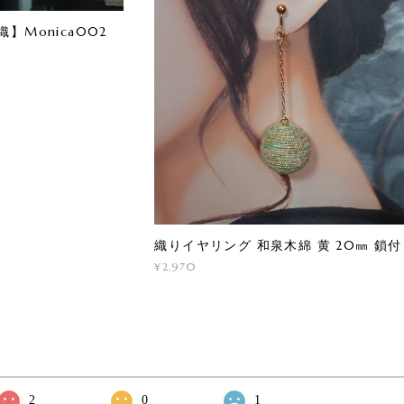
】Monica002
織りイヤリング 和泉木綿 黄 20㎜ 鎖
¥2,970
2
0
1