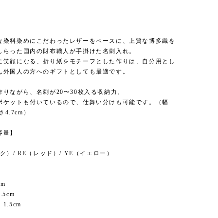
】
な染料染めにこだわったレザーをベースに、上質な博多織を
しらった国内の財布職人が手掛けた名刺入れ。
に笑顔になる、折り紙をモチーフとした作りは、自分用とし
ん外国人の方へのギフトとしても最適です。
作りながら、名刺が20〜30枚入る収納力。
ポケットも付いているので、仕舞い分けも可能です。（幅
さ4.7cm）
容量】
ク）/ RE（レッド）/ YE（イエロー）
cm
5cm
1.5cm